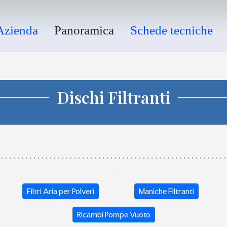
re delle apparecchiature
a soffiata
Azienda
Panoramica
Schede tecniche
ria industriale.
Dischi Filtranti
Filtri Aria per Polveri
Maniche Filtranti
Ricambi Pompe Vuoto