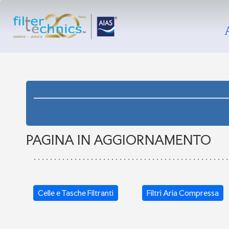
dimostrandosi da subito il partner ideale nel setto
per la produzione del vuoto, dell’ari
e dei trattamenti per il miglioramento dell’a
PAGINA IN AGGIORNAMENTO
Celle e Tasche Filtranti
Filtri Aria Compressa