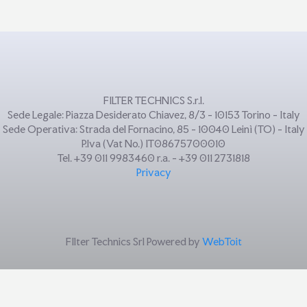
FILTER TECHNICS S.r.l.
Sede Legale: Piazza Desiderato Chiavez, 8/3 - 10153 Torino - Italy
Sede Operativa: Strada del Fornacino, 85 - 10040 Leinì (TO) - Italy
P.Iva (Vat No.) IT08675700010
Tel. +39 011 9983460 r.a. - +39 011 2731818
Privacy
FIlter Technics Srl Powered by
WebToit